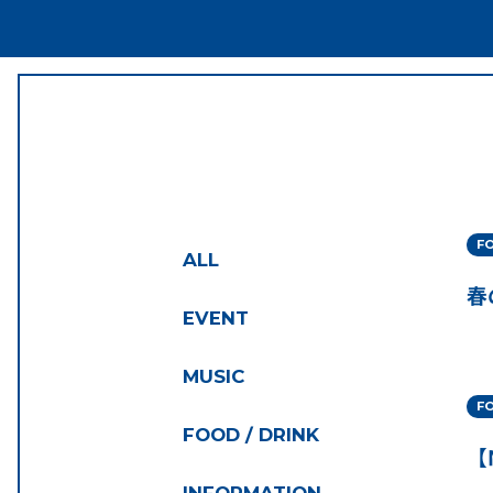
FO
ALL
春
EVENT
MUSIC
FO
FOOD / DRINK
【N