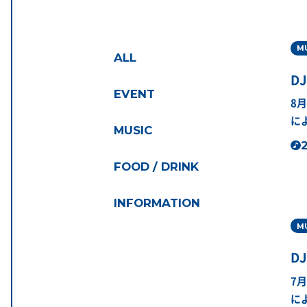
M
ALL
DJ
EVENT
8
に
MUSIC
2
FOOD / DRINK
INFORMATION
M
DJ
7
に