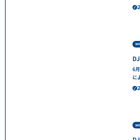
2
M
DJ
6
に
2
M
DJ